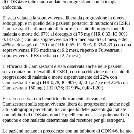
di CDK4/6 e tutte erano andate in progressione con la terapia
endocrina.
E' stata valutata la sopravvivenza libera da progressione in diversi
sottogruppi e in quello delle pazienti portatrici di mutazioni di ESR1.
Camizestrant ha dimostrato di ridurre il rischio di progressione di
malattia o morte del 67% al dosaggio di 75 mg ( HR 0,33; IC 90%,
0,18-0,58 ) con una sopravvivenza PFS mediana di 6,3 mesi, e del
45% al dosaggio di 150 mg ( HR 0,55; IC 90%, 0,33-0,89 ) con una
sopravvivenza PFS mediana di 9,2 mesi, rispetto a Fulvestrant (
sopravvivenza PFS mediana di 2,2 mesi ).
L’efficacia di Camizestrant è stata osservata anche nelle pazienti
senza mutazioni rilevabili di ESR1, con una riduzione del rischio di
progressione di malattia o morte rispettivamente del 22% con
Camizestrant 75mg ( HR 0,78, IC 90%, 0,50-1,22 ) e del 24% con
Camizestrant 150 mg ( HR 0,76; IC 90%, 0,48-1,20 ).
E' stato osservato un beneficio clinicamente rilevante di
Camizestrant sulla sopravvivenza libera da progressione anche negli
altri sottogruppi predefiniti, tra cui quello delle pazienti già trattate
con inibitori di CDK4/6, nonché quelli con metastasi polmonari e/o
epatiche e con malattia determinata dal recettore per gli estrogeni.
Le pazienti trattate in precedenza con un inibitore di CDK4/6, hanno