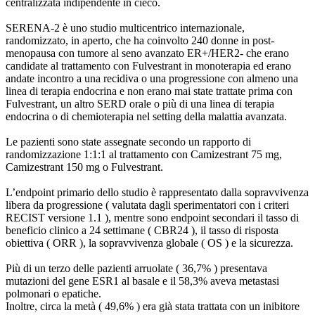
centralizzata indipendente in cieco.
SERENA-2 è uno studio multicentrico internazionale,
randomizzato, in aperto, che ha coinvolto 240 donne in post-
menopausa con tumore al seno avanzato ER+/HER2- che erano
candidate al trattamento con Fulvestrant in monoterapia ed erano
andate incontro a una recidiva o una progressione con almeno una
linea di terapia endocrina e non erano mai state trattate prima con
Fulvestrant, un altro SERD orale o più di una linea di terapia
endocrina o di chemioterapia nel setting della malattia avanzata.
Le pazienti sono state assegnate secondo un rapporto di
randomizzazione 1:1:1 al trattamento con Camizestrant 75 mg,
Camizestrant 150 mg o Fulvestrant.
L’endpoint primario dello studio è rappresentato dalla sopravvivenza
libera da progressione ( valutata dagli sperimentatori con i criteri
RECIST versione 1.1 ), mentre sono endpoint secondari il tasso di
beneficio clinico a 24 settimane ( CBR24 ), il tasso di risposta
obiettiva ( ORR ), la sopravvivenza globale ( OS ) e la sicurezza.
Più di un terzo delle pazienti arruolate ( 36,7% ) presentava
mutazioni del gene ESR1 al basale e il 58,3% aveva metastasi
polmonari o epatiche.
Inoltre, circa la metà ( 49,6% ) era già stata trattata con un inibitore