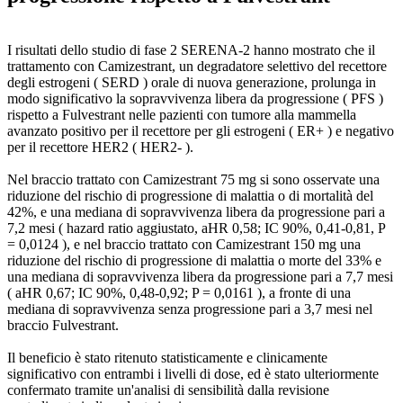
I risultati dello studio di fase 2 SERENA-2 hanno mostrato che il
trattamento con Camizestrant, un degradatore selettivo del recettore
degli estrogeni ( SERD ) orale di nuova generazione, prolunga in
modo significativo la sopravvivenza libera da progressione ( PFS )
rispetto a Fulvestrant nelle pazienti con tumore alla mammella
avanzato positivo per il recettore per gli estrogeni ( ER+ ) e negativo
per il recettore HER2 ( HER2- ).
Nel braccio trattato con Camizestrant 75 mg si sono osservate una
riduzione del rischio di progressione di malattia o di mortalità del
42%, e una mediana di sopravvivenza libera da progressione pari a
7,2 mesi ( hazard ratio aggiustato, aHR 0,58; IC 90%, 0,41-0,81, P
= 0,0124 ), e nel braccio trattato con Camizestrant 150 mg una
riduzione del rischio di progressione di malattia o morte del 33% e
una mediana di sopravvivenza libera da progressione pari a 7,7 mesi
( aHR 0,67; IC 90%, 0,48-0,92; P = 0,0161 ), a fronte di una
mediana di sopravvivenza senza progressione pari a 3,7 mesi nel
braccio Fulvestrant.
Il beneficio è stato ritenuto statisticamente e clinicamente
significativo con entrambi i livelli di dose, ed è stato ulteriormente
confermato tramite un'analisi di sensibilità dalla revisione