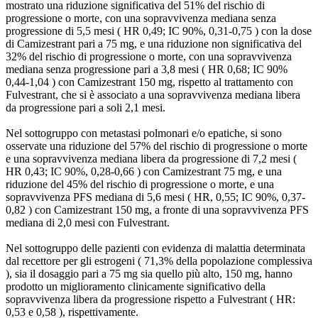
mostrato una riduzione significativa del 51% del rischio di
progressione o morte, con una sopravvivenza mediana senza
progressione di 5,5 mesi ( HR 0,49; IC 90%, 0,31-0,75 ) con la dose
di Camizestrant pari a 75 mg, e una riduzione non significativa del
32% del rischio di progressione o morte, con una sopravvivenza
mediana senza progressione pari a 3,8 mesi ( HR 0,68; IC 90%
0,44-1,04 ) con Camizestrant 150 mg, rispetto al trattamento con
Fulvestrant, che si è associato a una sopravvivenza mediana libera
da progressione pari a soli 2,1 mesi.
Nel sottogruppo con metastasi polmonari e/o epatiche, si sono
osservate una riduzione del 57% del rischio di progressione o morte
e una sopravvivenza mediana libera da progressione di 7,2 mesi (
HR 0,43; IC 90%, 0,28-0,66 ) con Camizestrant 75 mg, e una
riduzione del 45% del rischio di progressione o morte, e una
sopravvivenza PFS mediana di 5,6 mesi ( HR, 0,55; IC 90%, 0,37-
0,82 ) con Camizestrant 150 mg, a fronte di una sopravvivenza PFS
mediana di 2,0 mesi con Fulvestrant.
Nel sottogruppo delle pazienti con evidenza di malattia determinata
dal recettore per gli estrogeni ( 71,3% della popolazione complessiva
), sia il dosaggio pari a 75 mg sia quello più alto, 150 mg, hanno
prodotto un miglioramento clinicamente significativo della
sopravvivenza libera da progressione rispetto a Fulvestrant ( HR:
0,53 e 0,58 ), rispettivamente.