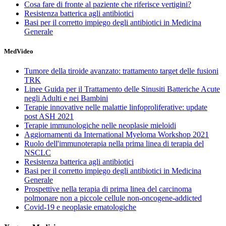
Cosa fare di fronte al paziente che riferisce vertigini?
Resistenza batterica agli antibiotici
Basi per il corretto impiego degli antibiotici in Medicina
Generale
MedVideo
Tumore della tiroide avanzato: trattamento target delle fusioni
TRK
Linee Guida per il Trattamento delle Sinusiti Batteriche Acute
negli Adulti e nei Bambini
Terapie innovative nelle malattie linfoproliferative: update
post ASH 2021
Terapie immunologiche nelle neoplasie mieloidi
Aggiornamenti da International Myeloma Workshop 2021
Ruolo dell'immunoterapia nella prima linea di terapia del
NSCLC
Resistenza batterica agli antibiotici
Basi per il corretto impiego degli antibiotici in Medicina
Generale
Prospettive nella terapia di prima linea del carcinoma
polmonare non a piccole cellule non-oncogene-addicted
Covid-19 e neoplasie ematologiche