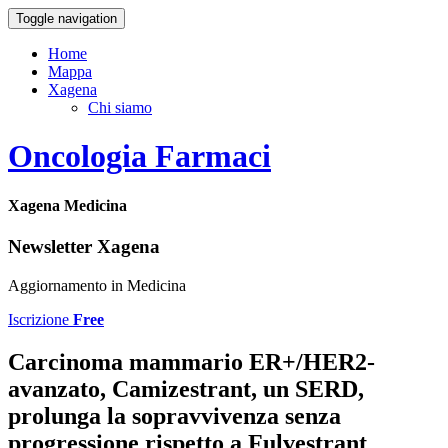
Toggle navigation
Home
Mappa
Xagena
Chi siamo
Oncologia Farmaci
Xagena Medicina
Newsletter Xagena
Aggiornamento in Medicina
Iscrizione
Free
Carcinoma mammario ER+/HER2-
avanzato, Camizestrant, un SERD,
prolunga la sopravvivenza senza
progressione rispetto a Fulvestrant