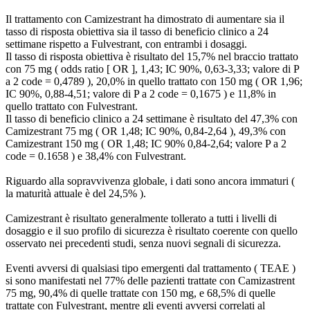
Il trattamento con Camizestrant ha dimostrato di aumentare sia il
tasso di risposta obiettiva sia il tasso di beneficio clinico a 24
settimane rispetto a Fulvestrant, con entrambi i dosaggi.
Il tasso di risposta obiettiva è risultato del 15,7% nel braccio trattato
con 75 mg ( odds ratio [ OR ], 1,43; IC 90%, 0,63-3,33; valore di P
a 2 code = 0,4789 ), 20,0% in quello trattato con 150 mg ( OR 1,96;
IC 90%, 0,88-4,51; valore di P a 2 code = 0,1675 ) e 11,8% in
quello trattato con Fulvestrant.
Il tasso di beneficio clinico a 24 settimane è risultato del 47,3% con
Camizestrant 75 mg ( OR 1,48; IC 90%, 0,84-2,64 ), 49,3% con
Camizestrant 150 mg ( OR 1,48; IC 90% 0,84-2,64; valore P a 2
code = 0.1658 ) e 38,4% con Fulvestrant.
Riguardo alla sopravvivenza globale, i dati sono ancora immaturi (
la maturità attuale è del 24,5% ).
Camizestrant è risultato generalmente tollerato a tutti i livelli di
dosaggio e il suo profilo di sicurezza è risultato coerente con quello
osservato nei precedenti studi, senza nuovi segnali di sicurezza.
Eventi avversi di qualsiasi tipo emergenti dal trattamento ( TEAE )
si sono manifestati nel 77% delle pazienti trattate con Camizastrent
75 mg, 90,4% di quelle trattate con 150 mg, e 68,5% di quelle
trattate con Fulvestrant, mentre gli eventi avversi correlati al