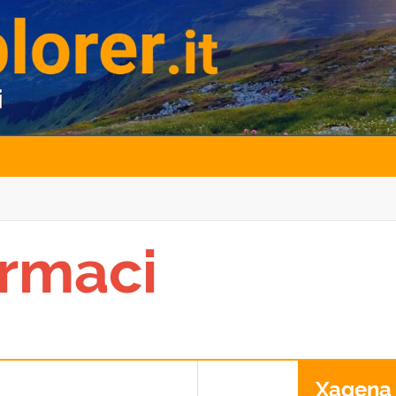
rmaci
Xagena