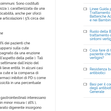
toimmuni. Sono costituiti
zza ), caratterizzata da una
Linee Guida p
Trattamento d
icabilità, anche per sforzi
Batteriche Ac
le articolazioni ( 5% circa dei
e nei Bambin
Ruolo della B
une
trattamento d
sintomi verti
68% dei pazienti che
lupparsi sulla cute
Cosa fare di 
pagnato da una eruzione
paziente che 
vertigini?
aspetto della pelle ). Tali
settimane dall'inizio del
lieve entità. In alcuni casi
Resistenza ba
la cute e la comparsa di
antibiotici
farmaci inibitori di PD-1 come
ssicità in una percentuale
Basi per il c
degli antibiot
Generale
i gastrointestinali interessano
in minor misura ( 16% ),
pparato digerente insorgono