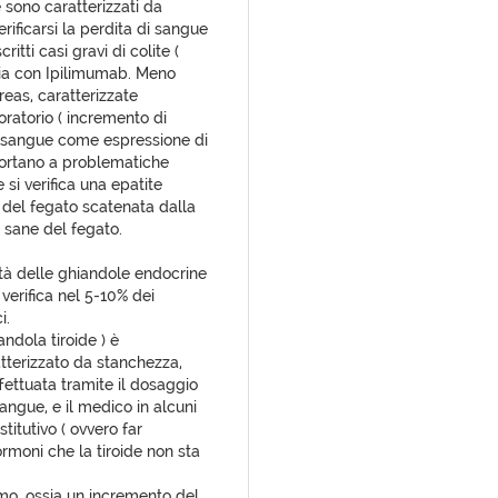
 sono caratterizzati da
rificarsi la perdita di sangue
itti casi gravi di colite (
pia con Ipilimumab. Meno
reas, caratterizzate
oratorio ( incremento di
l sangue come espressione di
portano a problematiche
 si verifica una epatite
del fegato scatenata dalla
 sane del fegato.
ità delle ghiandole endocrine
 verifica nel 5-10% dei
i.
andola tiroide ) è
atterizzato da stanchezza,
fettuata tramite il dosaggio
angue, e il medico in alcuni
itutivo ( ovvero far
ormoni che la tiroide non sta
dismo, ossia un incremento del