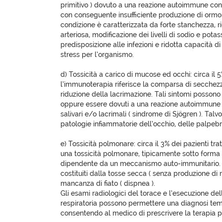
primitivo ) dovuto a una reazione autoimmune con
con conseguente insufficiente produzione di ormoni
condizione è caratterizzata da forte stanchezza, r
arteriosa, modificazione dei livelli di sodio e pota
predisposizione alle infezioni e ridotta capacità di
stress per l’organismo.
d) Tossicità a carico di mucose ed occhi: circa il 5
l’immunoterapia riferisce la comparsa di secchezza
riduzione della lacrimazione. Tali sintomi possono
oppure essere dovuti a una reazione autoimmune d
salivari e/o lacrimali ( sindrome di Sjögren ). Tal
patologie infiammatorie dell’occhio, delle palpebr
e) Tossicità polmonare: circa il 3% dei pazienti tr
una tossicità polmonare, tipicamente sotto forma 
dipendente da un meccanismo auto-immunitario. I
costituiti dalla tosse secca ( senza produzione di
mancanza di fiato ( dispnea ).
Gli esami radiologici del torace e l’esecuzione del
respiratoria possono permettere una diagnosi tem
consentendo al medico di prescrivere la terapia p