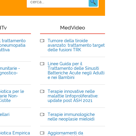
dTv
MedVideo
el trattamento
Tumore della tiroide
opneumopatia
avanzato: trattamento target
ttiva
delle fusioni TRK
Linee Guida per il
unitarie -
Trattamento delle Sinusiti
gnostico-
Batteriche Acute negli Adulti
e nei Bambini
iotica per le
Terapie innovative nelle
narie Non-
malattie linfoproliferative:
istite
update post ASH 2021
llari
Terapie immunologiche
nelle neoplasie mieloidi
iotica Empirica
Aggiornamenti da