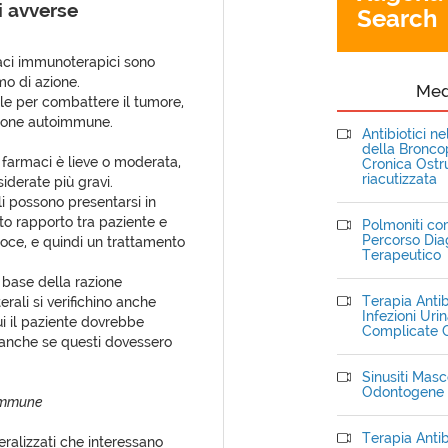
i avverse
Search
rmaci immunoterapici sono
mo di azione.
Me
ile per combattere il tumore,
zione autoimmune.
Antibiotici n
della Bronc
i farmaci è lieve o moderata,
Cronica Ostru
riacutizzata
iderate più gravi.
li possono presentarsi in
to rapporto tra paziente e
Polmoniti com
Percorso Dia
ce, e quindi un trattamento
Terapeutico
a base della razione
Terapia Antib
rali si verifichino anche
Infezioni Uri
ui il paziente dovrebbe
Complicate C
, anche se questi dovessero
Sinusiti Masce
Odontogene
oimmune
Terapia Antib
neralizzati che interessano