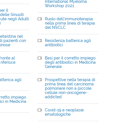
International Myeloma
Workshop 2021
er il
elle Sinusiti
ute negli Adulti
Ruolo dell'immunoterapia
i
nella prima linea di terapia
del NSCLC
etaistina nel
i pazienti con
Resistenza batterica agli
ginose
antibiotici
fronte al
Basi per il corretto impiego
riferisce
degli antibiotici in Medicina
Generale
tterica agli
Prospettive nella terapia di
prima linea del carcinoma
polmonare non a piccole
cellule non-oncogene-
addicted
orretto impiego
ici in Medicina
Covid-19 e neoplasie
ematologiche