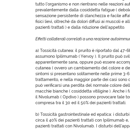
tutto l’organismo e non rientrano nelle reazioni au
prevalentemente dalla cosiddetta fatigue ( debole
sensazione persistente di stanchezza e facile affat
fisici lievi, oltrechè da dolori diffusi ai muscoli e al
pazienti trattati ) e dalla riduzione dell’appetito.
Effetti collaterali correlati a una reazione autoimm
a) Tossicità cutanea: il prurito è riportato dal 47-
assumono Ipilimumab ( Yervoy ). Il prurito può svi
apparentemente sana, oppure può essere accom
cutanea ( ovvero un cambiamento del colore e dell’
sintomi si presentano solitamente nelle prime 3-6 
trattamento, e nella maggior parte dei casi sono di 
può verificarsi una perdita del normale colore del
macchie bianche ( cosiddetta vitiligine ). Anche i 
il Nivolumab ( Opdivo ) possono provocare tale to
compresa tra il 30 ed il 50% dei pazienti trattati.
b) Tossicità gastrointestinale ed epatica: i disturb
circa il 40% dei pazienti trattati con Ipilimumab e, 
pazienti trattati con Nivolumab. I disturbi dell’a