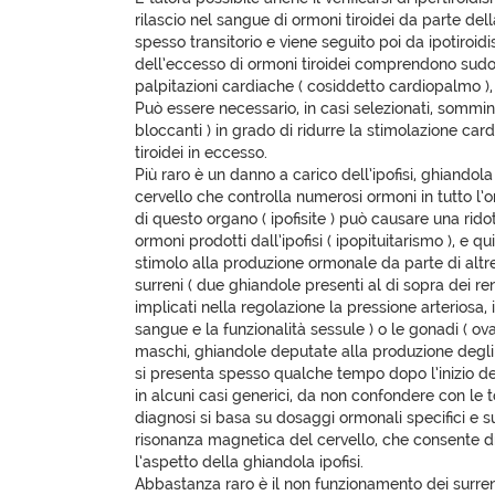
rilascio nel sangue di ormoni tiroidei da parte del
spesso transitorio e viene seguito poi da ipotiroidis
dell’eccesso di ormoni tiroidei comprendono sudor
palpitazioni cardiache ( cosiddetto cardiopalmo ),
Può essere necessario, in casi selezionati, sommin
bloccanti ) in grado di ridurre la stimolazione ca
tiroidei in eccesso.
Più raro è un danno a carico dell’ipofisi, ghiandola 
cervello che controlla numerosi ormoni in tutto l
di questo organo ( ipofisite ) può causare una rido
ormoni prodotti dall’ipofisi ( ipopituitarismo ), e q
stimolo alla produzione ormonale da parte di altre
surreni ( due ghiandole presenti al di sopra dei r
implicati nella regolazione la pressione arteriosa, i
sangue e la funzionalità sessule ) o le gonadi ( ova
maschi, ghiandole deputate alla produzione degli o
si presenta spesso qualche tempo dopo l’inizio de
in alcuni casi generici, da non confondere con le to
diagnosi si basa su dosaggi ormonali specifici e s
risonanza magnetica del cervello, che consente di
l’aspetto della ghiandola ipofisi.
Abbastanza raro è il non funzionamento dei surren