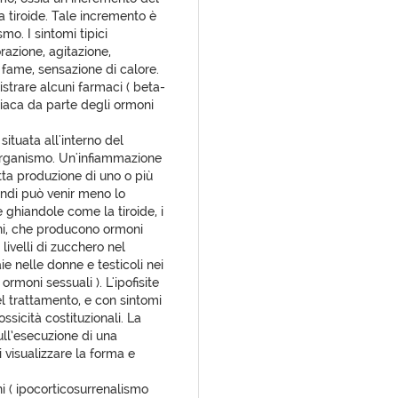
la tiroide. Tale incremento è
mo. I sintomi tipici
azione, agitazione,
 fame, sensazione di calore.
istrare alcuni farmaci ( beta-
rdiaca da parte degli ormoni
situata all'interno del
’organismo. Un'infiammazione
tta produzione di uno o più
uindi può venir meno lo
 ghiandole come la tiroide, i
eni, che producono ormoni
 livelli di zucchero nel
ie nelle donne e testicoli nei
rmoni sessuali ). L'ipofisite
l trattamento, e con sintomi
ssicità costituzionali. La
ull’esecuzione di una
 visualizzare la forma e
i ( ipocorticosurrenalismo