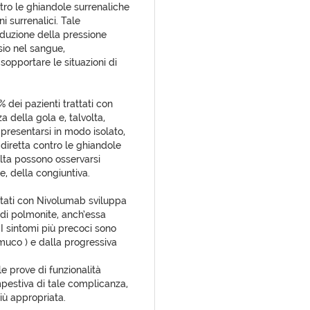
tro le ghiandole surrenaliche
 surrenalici. Tale
iduzione della pressione
ssio nel sangue,
 sopportare le situazioni di
% dei pazienti trattati con
 della gola e, talvolta,
 presentarsi in modo isolato,
iretta contro le ghiandole
volta possono osservarsi
e, della congiuntiva.
attati con Nivolumab sviluppa
di polmonite, anch’essa
 sintomi più precoci sono
 muco ) e dalla progressiva
le prove di funzionalità
pestiva di tale complicanza,
iù appropriata.