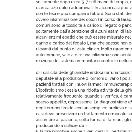
solitamente dopo circa 5-7 settimane di terapia, e
diarrea e/o dolori addominali. In alcuni casi può ve
con le feci e può comparire febbre. Sono stati descr
ovvero infiammazione del colon ) in corso di tera
comuni sono le tossicità a carico di fegato o panc
solitamente dall’alterazione di alcuni esami di lab
alcuni enzimi epatici che può essere misurato ne
danno a carico del fegato ), ma che spesso non 
rilevanti dal punto di vista clinico. Molto raramente
autoimmune, vale a dire una infiammazione acuta 
reazione del sistema immunitario contro le cellule
c) Tossicità delle ghiandole endocrine: una tossic
deputate alla produzione di ormoni di vario tipo si
pazienti trattati con i nuovi farmaci immunoterapic
L'ipotiroidismo ( ossia una ridotta attività della ghi
relativamente frequente: quando si verifica, è car
scarso appetito, depressione. La diagnosi viene ef
degli ormoni tiroidei con un semplice prelievo di s
casi deve prescrivere un trattamento ormonale sost
assumere al paziente, sotto forma di farmaci, gli 
producendo a sufficienza ).
È talora possibile anche il verificarsi di ipertiroi