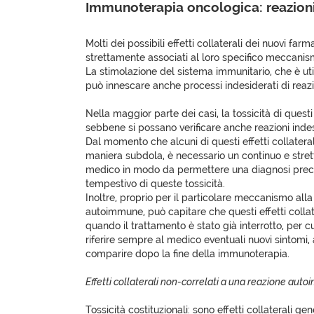
Immunoterapia oncologica: reazion
Molti dei possibili effetti collaterali dei nuovi fa
strettamente associati al loro specifico meccanis
La stimolazione del sistema immunitario, che è ut
può innescare anche processi indesiderati di rea
Nella maggior parte dei casi, la tossicità di quest
sebbene si possano verificare anche reazioni indes
Dal momento che alcuni di questi effetti collatera
maniera subdola, è necessario un continuo e stret
medico in modo da permettere una diagnosi preco
tempestivo di queste tossicità.
Inoltre, proprio per il particolare meccanismo all
autoimmune, può capitare che questi effetti collate
quando il trattamento è stato già interrotto, per c
riferire sempre al medico eventuali nuovi sintomi
comparire dopo la fine della immunoterapia.
Effetti collaterali non-correlati a una reazione aut
Tossicità costituzionali: sono effetti collaterali ge