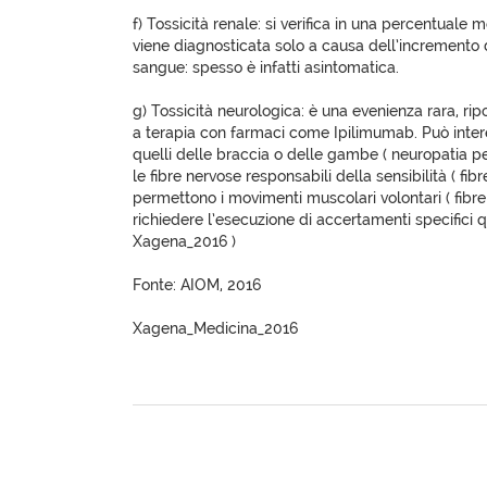
f) Tossicità renale: si verifica in una percentuale m
viene diagnosticata solo a causa dell’incremento d
sangue: spesso è infatti asintomatica.
g) Tossicità neurologica: è una evenienza rara, ripo
a terapia con farmaci come Ipilimumab. Può intere
quelli delle braccia o delle gambe ( neuropatia per
le fibre nervose responsabili della sensibilità ( fib
permettono i movimenti muscolari volontari ( fibre
richiedere l’esecuzione di accertamenti specifici qu
Xagena_2016 )
Fonte: AIOM, 2016
Xagena_Medicina_2016