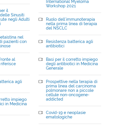
International Myeloma
Workshop 2021
er il
elle Sinusiti
ute negli Adulti
Ruolo dell'immunoterapia
i
nella prima linea di terapia
del NSCLC
etaistina nel
i pazienti con
Resistenza batterica agli
ginose
antibiotici
fronte al
Basi per il corretto impiego
riferisce
degli antibiotici in Medicina
Generale
tterica agli
Prospettive nella terapia di
prima linea del carcinoma
polmonare non a piccole
cellule non-oncogene-
addicted
orretto impiego
ici in Medicina
Covid-19 e neoplasie
ematologiche