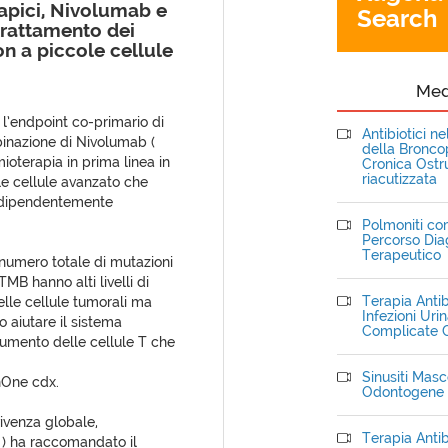
pici, Nivolumab e
Search
 trattamento dei
n a piccole cellule
Me
 l’endpoint co-primario di
Antibiotici n
inazione di Nivolumab (
della Bronc
ioterapia in prima linea in
Cronica Ostru
riacutizzata
e cellule avanzato che
indipendentemente
Polmoniti com
Percorso Dia
Terapeutico
 numero totale di mutazioni
MB hanno alti livelli di
Terapia Antib
elle cellule tumorali ma
Infezioni Uri
 aiutare il sistema
Complicate C
aumento delle cellule T che
Sinusiti Masce
onOne cdx.
Odontogene
vivenza globale,
Terapia Antib
) ha raccomandato il