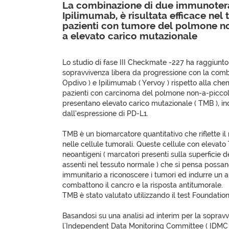
La combinazione di due immunotera
Ipilimumab, è risultata efficace nel
pazienti con tumore del polmone no
a elevato carico mutazionale
Lo studio di fase III Checkmate -227 ha raggiunto
sopravvivenza libera da progressione con la comb
Opdivo ) e Ipilimumab ( Yervoy ) rispetto alla chem
pazienti con carcinoma del polmone non-a-piccol
presentano elevato carico mutazionale ( TMB ), 
dall’espressione di PD-L1.
TMB è un biomarcatore quantitativo che riflette il
nelle cellule tumorali. Queste cellule con elevato T
neoantigeni ( marcatori presenti sulla superficie d
assenti nel tessuto normale ) che si pensa possano
immunitario a riconoscere i tumori ed indurre un 
combattono il cancro e la risposta antitumorale.
TMB è stato valutato utilizzando il test Foundati
Basandosi su una analisi ad interim per la soprav
l'Independent Data Monitoring Committee ( IDMC 