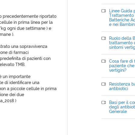
Linee Guida p
Trattamento d
anto precedentemente riportato
Batteriche Ac
llule in prima linea per la
e nei Bambin
kg ogni due settimane ) e
imane ).
Ruolo della B
trattamento d
ostrato una sopravvivenza
sintomi verti
ione di farmaci
redefinita di pazienti con
Cosa fare di 
 elevato TMB.
paziente che 
vertigini?
è un importante
 di identificare una
Resistenza ba
on a piccole cellule in prima
antibiotici
zione dei due
a_2018 )
Basi per il c
degli antibiot
Generale