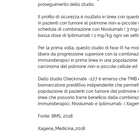
proseguimento dello studio.
Il profilo di sicurezza è risultato in linea con qu
in pazienti con tumore al polmone non-a-piccole ce
schedula di combinazione con Nivolumab ( 3 mg/
bassa dose di Ipilimumab ( 1 mg/kg ogni sei sett
Per la prima volta, questo studio di fase III ha m
libera da progressione superiore con la combinaz
immunoterapici in prima linea in una popolazione p
carcinoma del polmone non-a-piccole cellule ed
Dallo studio Checkmate -227 è emerso che TMB 
biomarcatore predittivo indipendente che permette
popolazione di pazienti con tumore del polmone n
linea che possono trarre beneficio dalla combina
immunoterapici, Nivolumab e Ipilimumab. ( Xagen
Fonte: BMS, 2018
Xagena_Medicina_2018