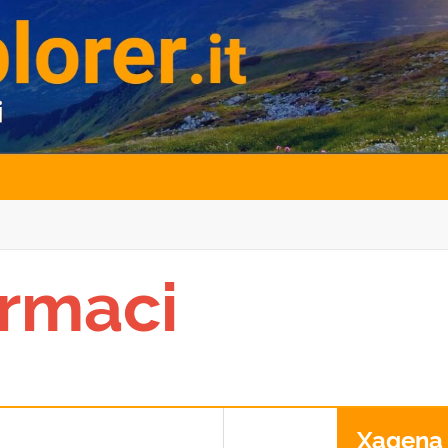
rmaci
Xagena