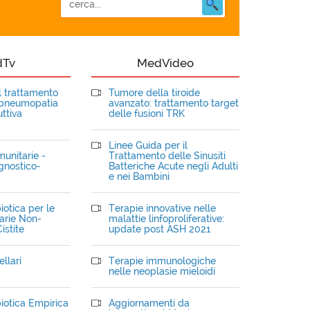
dTv
MedVideo
el trattamento
Tumore della tiroide
opneumopatia
avanzato: trattamento target
ttiva
delle fusioni TRK
Linee Guida per il
unitarie -
Trattamento delle Sinusiti
gnostico-
Batteriche Acute negli Adulti
e nei Bambini
iotica per le
Terapie innovative nelle
narie Non-
malattie linfoproliferative:
istite
update post ASH 2021
llari
Terapie immunologiche
nelle neoplasie mieloidi
iotica Empirica
Aggiornamenti da