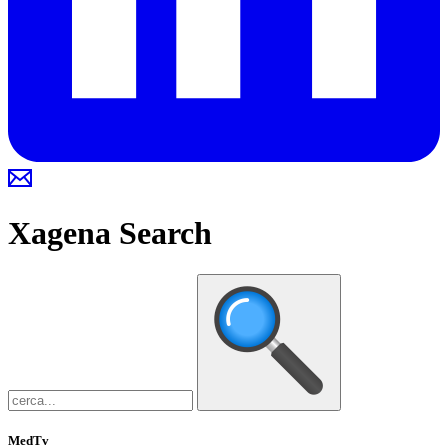
Xagena
Search
MedTv