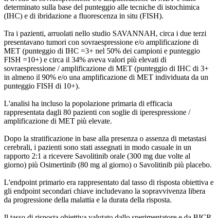
determinato sulla base del punteggio alle tecniche di istochimica
(IHC) e di ibridazione a fluorescenza in situ (FISH).
Tra i pazienti, arruolati nello studio SAVANNAH, circa i due terzi
presentavano tumori con sovraespressione e/o amplificazione di
MET (punteggio di IHC =3+ nel 50% dei campioni e punteggio
FISH =10+) e circa il 34% aveva valori più elevati di
sovraespressione / amplificazione di MET (punteggio di IHC di 3+
in almeno il 90% e/o una amplificazione di MET individuata da un
punteggio FISH di 10+).
L'analisi ha incluso la popolazione primaria di efficacia
rappresentata dagli 80 pazienti con soglie di iperespressione /
amplificazione di MET più elevate.
Dopo la stratificazione in base alla presenza o assenza di metastasi
cerebrali, i pazienti sono stati assegnati in modo casuale in un
rapporto 2:1 a ricevere Savolitinib orale (300 mg due volte al
giorno) più Osimertinib (80 mg al giorno) o Savolitinib più placebo.
L'endpoint primario era rappresentato dal tasso di risposta obiettiva e
gli endpoint secondari chiave includevano la sopravvivenza libera
da progressione della malattia e la durata della risposta.
Il tasso di risposta obiettiva valutato dallo sperimentatore e da BICR