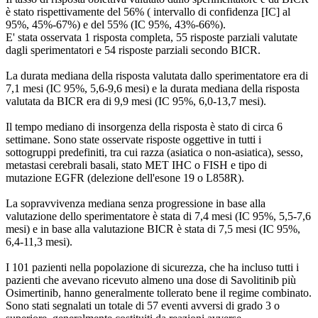
è stato rispettivamente del 56% ( intervallo di confidenza [IC] al
95%, 45%-67%) e del 55% (IC 95%, 43%-66%).
E' stata osservata 1 risposta completa, 55 risposte parziali valutate
dagli sperimentatori e 54 risposte parziali secondo BICR.
La durata mediana della risposta valutata dallo sperimentatore era di
7,1 mesi (IC 95%, 5,6-9,6 mesi) e la durata mediana della risposta
valutata da BICR era di 9,9 mesi (IC 95%, 6,0-13,7 mesi).
Il tempo mediano di insorgenza della risposta è stato di circa 6
settimane. Sono state osservate risposte oggettive in tutti i
sottogruppi predefiniti, tra cui razza (asiatica o non-asiatica), sesso,
metastasi cerebrali basali, stato MET IHC o FISH e tipo di
mutazione EGFR (delezione dell'esone 19 o L858R).
La sopravvivenza mediana senza progressione in base alla
valutazione dello sperimentatore è stata di 7,4 mesi (IC 95%, 5,5-7,6
mesi) e in base alla valutazione BICR è stata di 7,5 mesi (IC 95%,
6,4-11,3 mesi).
I 101 pazienti nella popolazione di sicurezza, che ha incluso tutti i
pazienti che avevano ricevuto almeno una dose di Savolitinib più
Osimertinib, hanno generalmente tollerato bene il regime combinato.
Sono stati segnalati un totale di 57 eventi avversi di grado 3 o