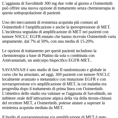
L’aggiunta di Savolitinib 300 mg due volte al giorno a Osimertinib
può offrire una nuova opzione di trattamento senza chemioterapia in
questa sottopopolazione di pazienti.
Uno dei meccanismi di resistenza acquisita più comuni ad
Osimertinib è l'amplificazione e anche la iperespressione di MET.
L'incidenza segnalata di amplificazione di MET nei pazienti con
tumore NSCLC EGFR-mutato che hanno ricevuto Osimertinib varia
ampiamente, dal 7% al 50%, con una media di 15-20%.
Le opzioni di trattamento per questi pazienti includono la
chemioterapia a base di Platino da sola o combinata con
Amivantamab, un anticorpo bispecifico EGFR-MET..
SAVANNAH è uno studio di fase II randomizzato e globale in
corso che ha arruolato, ad oggi, 369 pazienti con tumore NSCLC
localmente avanzato o metastatico con mutazione EGFR e con
sovraespressione e/o amplificazione di MET, la cui malattia era
progredita dopo il trattamento di prima linea con Osimertinib.
L'obiettivo dello studio era valutare se l'aggiunta di Savolitinib, un
inibitore orale dell’attivazione atipica della via della tirosin-chinasi
del recettore MET, a Osimertinib, potesse aiutare a superare la
resistenza acquisita mediata da MET.
Il livello di sovraespressione e/o amplificazione di MET è stato