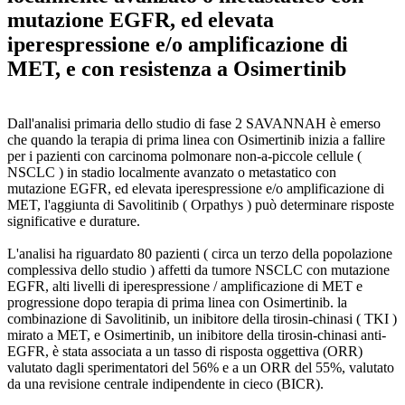
mutazione EGFR, ed elevata
iperespressione e/o amplificazione di
MET, e con resistenza a Osimertinib
Dall'analisi primaria dello studio di fase 2 SAVANNAH è emerso
che quando la terapia di prima linea con Osimertinib inizia a fallire
per i pazienti con carcinoma polmonare non-a-piccole cellule (
NSCLC ) in stadio localmente avanzato o metastatico con
mutazione EGFR, ed elevata iperespressione e/o amplificazione di
MET, l'aggiunta di Savolitinib ( Orpathys ) può determinare risposte
significative e durature.
L'analisi ha riguardato 80 pazienti ( circa un terzo della popolazione
complessiva dello studio ) affetti da tumore NSCLC con mutazione
EGFR, alti livelli di iperespressione / amplificazione di MET e
progressione dopo terapia di prima linea con Osimertinib. la
combinazione di Savolitinib, un inibitore della tirosin-chinasi ( TKI )
mirato a MET, e Osimertinib, un inibitore della tirosin-chinasi anti-
EGFR, è stata associata a un tasso di risposta oggettiva (ORR)
valutato dagli sperimentatori del 56% e a un ORR del 55%, valutato
da una revisione centrale indipendente in cieco (BICR).