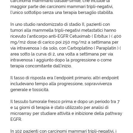
carcinoma mammario basale-simile, che include la
maggior parte dei carcinomi mammari tripli-negativi,
l’unico sottotipo senza una terapia bersaglio stabilita.
In uno studio randomizzato di stadio II, pazienti con
tumori alla mammella tripli-negativi metastatici hanno
ricevuto l’anticorpo anti-EGFR Cetuximab ( Erbitux ) ( 400
mg/m2 dose di carico poi 250 mg/m2 a settimana per
via intravenosa ) da solo, con Carboplatino ( Paraplatin ) (
area sotto la curva di 2, una volta a settimana per via
intravenosa ) aggiunto dopo la progressione o come
terapia concomitante dall’inizio.
Il tasso di risposta era l’endpoint primario; altri endpoint
includevano tempo alla progressione, sopravvivenza
generale e tossicità.
Il tessuto tumorale fresco prima e dopo un periodo tra 7
e 14 giorni di terapia è stato utilizzato per analisi di
microarray per studiare attività e inibizione della pathway
EGFR.
In 102 pazienti con carcinomi mammari tripli-negativi, i